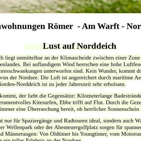
nwohnungen Römer - Am Warft - Nor
Lust auf Norddeich
h liegt unmittelbar an der Klimascheide zwischen einer Zon
nlandes. Bei auflandigem Wind herrschen eine hohe Luftfeuch
Jahresschwankungen unterworfen sind. Kein Wunder, kommt d
 von der Nordsee. Die Luft ist angereichert durch maritime 
orden-Norddeich ist zu jeder Jahreszeit sehr erholsam.
kommt, der liebt die Gegensätze: Kilometerlange Badestrände
mperamentvolles Kitesurfen, Ebbe trifft auf Flut. Durch die G
 immer eine Überraschung bereit, ob herrlicher Sonnenschein
cht nur für Spaziergänge und Radtouren ideal, sondern auch W
der Wellenpark oder der Abenteuergolfplatz sorgen für spann
nd Männeraugen: Von Oldtimer bis Youngtimer, vom Motorra
r ein tolles Erlebnis an der Nordsee.