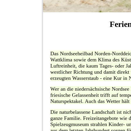
Ferie
D
as Nordseeheilbad Norden-Norddeic
Wattklima sowie dem Klima des Küste
Luftreinheit, die kaum Tages- oder 
westlicher Richtung und damit direkt
erzeugten Wasserstaub - eine Kur in N
Wer an die niedersächsische Nordsee 
friesische Gelassenheit trifft auf te
Naturspektakel. Auch das Wetter hält
Die naturbelassene Landschaft ist ni
ganze Familie. Freizeitangebote wie 
Spielzeugmuseum strahlen Kinder- u
aus dem letzten Jahrhundert sorgen fü