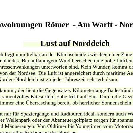
nwohnungen Römer - Am Warft - Nor
Lust auf Norddeich
h liegt unmittelbar an der Klimascheide zwischen einer Zon
nlandes. Bei auflandigem Wind herrschen eine hohe Luftfeuch
Jahresschwankungen unterworfen sind. Kein Wunder, kommt d
 von der Nordsee. Die Luft ist angereichert durch maritime 
orden-Norddeich ist zu jeder Jahreszeit sehr erholsam.
kommt, der liebt die Gegensätze: Kilometerlange Badestrände
mperamentvolles Kitesurfen, Ebbe trifft auf Flut. Durch die G
 immer eine Überraschung bereit, ob herrlicher Sonnenschein
cht nur für Spaziergänge und Radtouren ideal, sondern auch W
der Wellenpark oder der Abenteuergolfplatz sorgen für spann
nd Männeraugen: Von Oldtimer bis Youngtimer, vom Motorra
r ein tolles Erlebnis an der Nordsee.