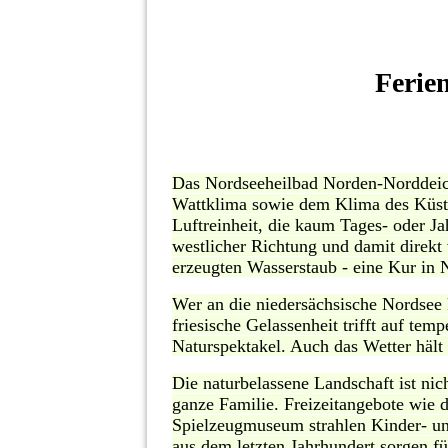
Ferie
D
as Nordseeheilbad Norden-Norddeic
Wattklima sowie dem Klima des Küste
Luftreinheit, die kaum Tages- oder 
westlicher Richtung und damit direkt
erzeugten Wasserstaub - eine Kur in N
Wer an die niedersächsische Nordsee 
friesische Gelassenheit trifft auf te
Naturspektakel. Auch das Wetter hält
Die naturbelassene Landschaft ist ni
ganze Familie. Freizeitangebote wie 
Spielzeugmuseum strahlen Kinder- u
aus dem letzten Jahrhundert sorgen fü